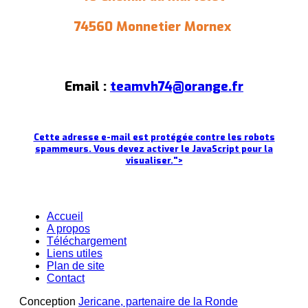
74560 Monnetier Mornex
Email :
teamvh74@orange.fr
Cette adresse e-mail est protégée contre les robots
spammeurs. Vous devez activer le JavaScript pour la
visualiser.
">
Accueil
A propos
Téléchargement
Liens utiles
Plan de site
Contact
Conception
Jericane, partenaire de la Ronde