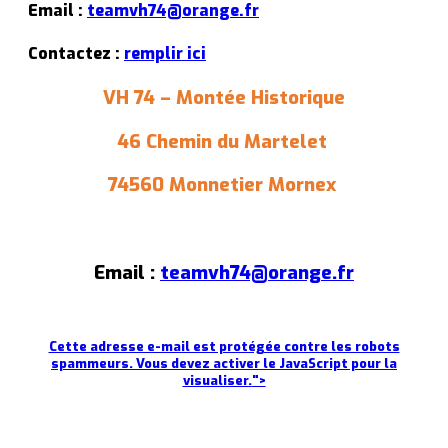
Email :
teamvh74@orange.fr
Contactez :
remplir ici
VH 74 – Montée Historique
46 Chemin du Martelet
74560 Monnetier Mornex
Email :
teamvh74@orange.fr
Cette adresse e-mail est protégée contre les robots
spammeurs. Vous devez activer le JavaScript pour la
visualiser.
">