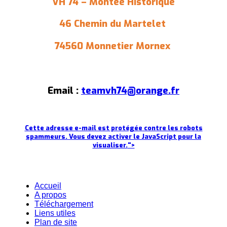
VH 74 – Montée Historique
46 Chemin du Martelet
74560 Monnetier Mornex
Email :
teamvh74@orange.fr
Cette adresse e-mail est protégée contre les robots
spammeurs. Vous devez activer le JavaScript pour la
visualiser.
">
Accueil
A propos
Téléchargement
Liens utiles
Plan de site